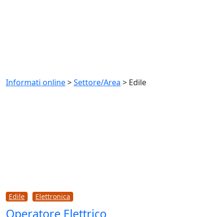
Categoria:
Edile
Informati online
>
Settore/Area
>
Edile
Edile
Elettronica
Operatore Elettrico