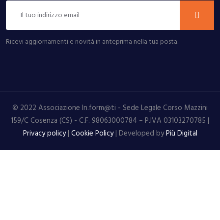
Ricevi aggiornamenti e novità in anteprima nella tua posta.
© 2022 Associazione In.form@ti - Sede Legale Corso Mazzini
159/C Cosenza (CS) - C.F. 98063000784 – P.IVA 03103270785 |
Privacy policy
|
Cookie Policy
| Developed by
Più Digital