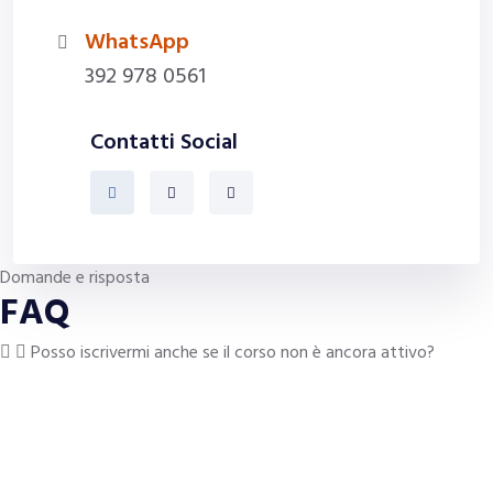
WhatsApp
392 978 0561
Contatti Social
Domande e risposta
FAQ
Posso iscrivermi anche se il corso non è ancora attivo?
Compila il Form di Iscrizione al Corso, manifesta il
tuo interesse, lascia i tuoi dati e verrai ricontattato
non appena sarà disponibile una nuova riattivazione
del corso.