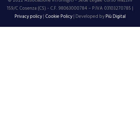
© 2022 Associazione In.form@ti - Sede Legale Corso Mazzini
159/C Cosenza (CS) - C.F. 98063000784 – P.IVA 03103270785 |
Privacy policy
|
Cookie Policy
| Developed by
Più Digital