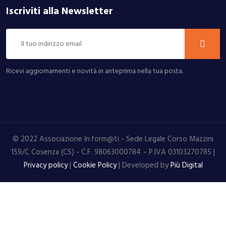
Iscriviti alla Newsletter
Ricevi aggiornamenti e novità in anteprima nella tua posta.
© 2022 Associazione In.form@ti - Sede Legale Corso Mazzini
159/C Cosenza (CS) - C.F. 98063000784 – P.IVA 03103270785 |
Privacy policy
|
Cookie Policy
| Developed by
Più Digital