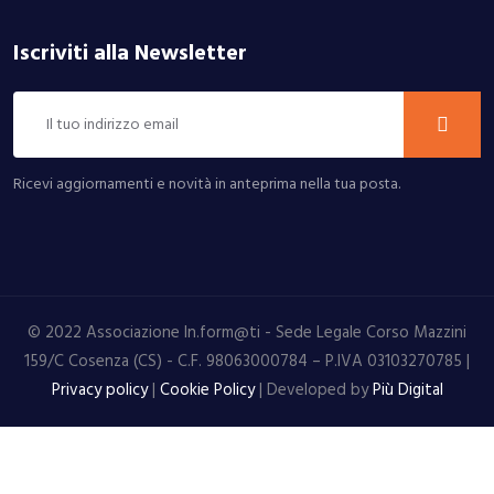
Iscriviti alla Newsletter
Ricevi aggiornamenti e novità in anteprima nella tua posta.
© 2022 Associazione In.form@ti - Sede Legale Corso Mazzini
159/C Cosenza (CS) - C.F. 98063000784 – P.IVA 03103270785 |
Privacy policy
|
Cookie Policy
| Developed by
Più Digital