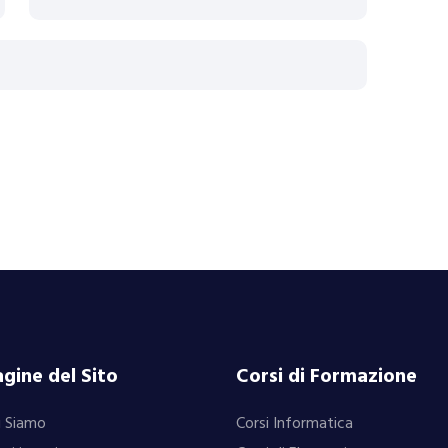
gine del Sito
Corsi di Formazione
i Siamo
Corsi Informatica