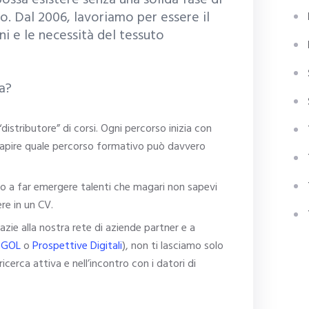
ssa esistere senza una solida fase di
 Dal 2006, lavoriamo per essere il
ini e le necessità del tessuto
a?
istributore” di corsi. Ogni percorso inizia con
r capire quale percorso formativo può davvero
o a far emergere talenti che magari non sapevi
re in un CV.
zie alla nostra rete di aziende partner e a
 GOL
o
Prospettive Digitali
), non ti lasciamo solo
ricerca attiva e nell’incontro con i datori di