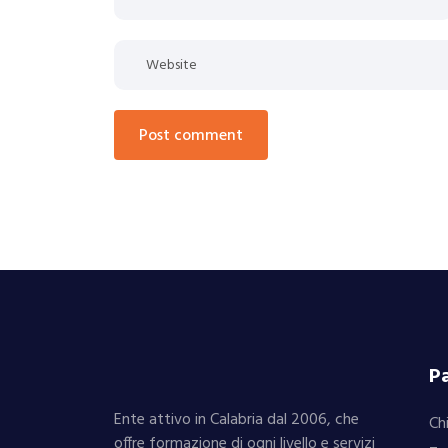
post comment
Pa
Ente attivo in Calabria dal 2006, che
Ch
offre formazione di ogni livello e servizi