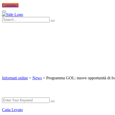
Contattaci
Programma GOL: nuove op
Informati online
>
News
>
Programma GOL: nuove opportunità di for
Catia Levato