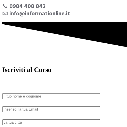
📞
0984 408 842
📧
info@informationline.it
Iscriviti al Corso
Il corso è gratuito, lascia qui sotto i tuoi dati, ti contatteremo p