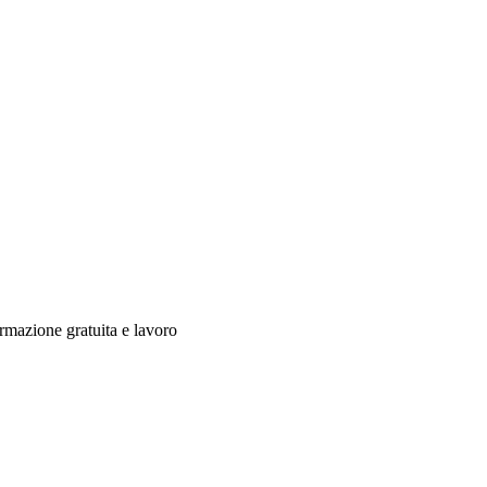
portunità di formazione g
mazione gratuita e lavoro