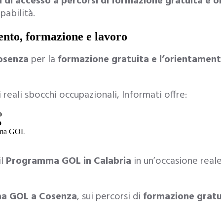
 di accesso a percorsi di formazione gratuita e 
pabilità.
nto, formazione e lavoro
osenza
per la
formazione gratuita e l’orientament
reali sbocchi occupazionali, Informati offre:
o
o
amma GOL
il
Programma GOL in Calabria
in un’occasione reale
ma GOL a Cosenza
, sui percorsi di
formazione gratu